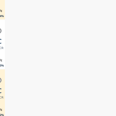
/с
24%
C
СЯ:
/с
23%
C
СЯ:
/с
22%