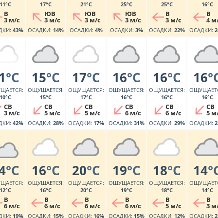
11°C
17°C
21°C
25°C
25°C
16°C
В
ЮВ
ЮВ
ЮВ
В
В
3 м/с
3 м/с
3 м/с
3 м/с
3 м/с
4 м
ДКИ:
43%
ОСАДКИ:
14%
ОСАДКИ:
4%
ОСАДКИ:
3%
ОСАДКИ:
22%
ОСАДКИ:
1
°C
15
°C
17
°C
16
°C
16
°C
16
°
ЩАЕТСЯ:
ОЩУЩАЕТСЯ:
ОЩУЩАЕТСЯ:
ОЩУЩАЕТСЯ:
ОЩУЩАЕТСЯ:
ОЩУЩАЕТ
10°C
15°C
17°C
16°C
16°C
16°C
СВ
СВ
СВ
СВ
СВ
СВ
3 м/с
5 м/с
5 м/с
6 м/с
6 м/с
5 м
ДКИ:
42%
ОСАДКИ:
28%
ОСАДКИ:
17%
ОСАДКИ:
31%
ОСАДКИ:
29%
ОСАДКИ:
4
°C
16
°C
20
°C
19
°C
18
°C
14
°
ЩАЕТСЯ:
ОЩУЩАЕТСЯ:
ОЩУЩАЕТСЯ:
ОЩУЩАЕТСЯ:
ОЩУЩАЕТСЯ:
ОЩУЩАЕТ
12°C
16°C
20°C
19°C
18°C
14°C
В
В
В
В
В
В
6 м/с
6 м/с
6 м/с
6 м/с
5 м/с
3 м
ДКИ:
19%
ОСАДКИ:
15%
ОСАДКИ:
16%
ОСАДКИ:
15%
ОСАДКИ:
12%
ОСАДКИ: