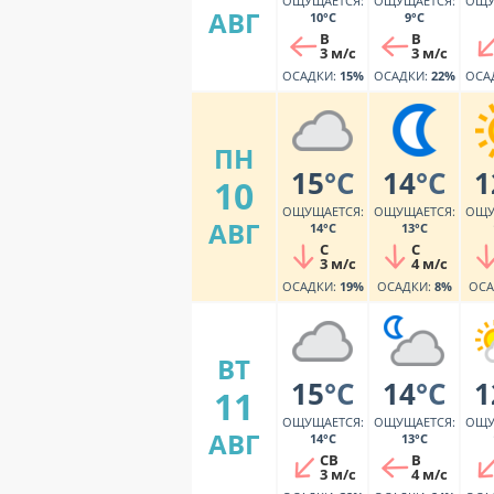
ОЩУЩАЕТСЯ:
ОЩУЩАЕТСЯ:
ОЩУ
АВГ
10°C
9°C
В
В
3 м/с
3 м/с
ОСАДКИ:
15%
ОСАДКИ:
22%
ОСА
ПН
15
°C
14
°C
1
10
ОЩУЩАЕТСЯ:
ОЩУЩАЕТСЯ:
ОЩУ
АВГ
14°C
13°C
С
С
3 м/с
4 м/с
ОСАДКИ:
19%
ОСАДКИ:
8%
ОСА
ВТ
15
°C
14
°C
1
11
ОЩУЩАЕТСЯ:
ОЩУЩАЕТСЯ:
ОЩУ
АВГ
14°C
13°C
СВ
В
3 м/с
4 м/с