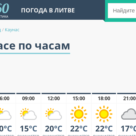
ПОГОДА В ЛИТВЕ
д
/
Каунас
асе по часам
6:00
09:00
12:00
15:00
18:00
21:00
0
°C
15
°C
20
°C
22
°C
22
°C
17
°