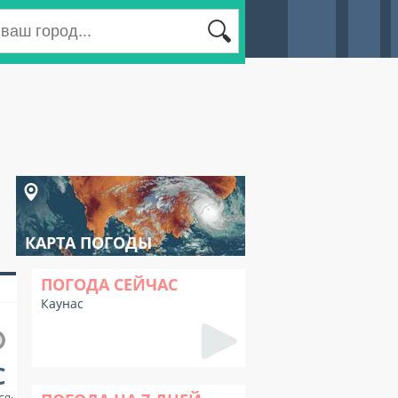
КАРТА ПОГОДЫ
ПОГОДА СЕЙЧАС
Каунас
C