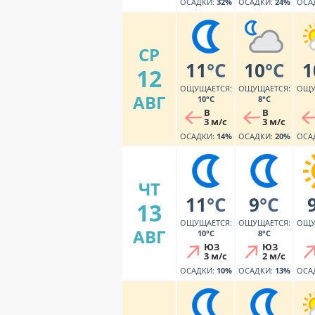
ОСАДКИ:
32%
ОСАДКИ:
24%
ОСА
СР
11
°C
10
°C
1
12
ОЩУЩАЕТСЯ:
ОЩУЩАЕТСЯ:
ОЩУ
АВГ
10°C
8°C
В
В
3 м/с
3 м/с
ОСАДКИ:
14%
ОСАДКИ:
20%
ОСА
ЧТ
11
°C
9
°C
13
ОЩУЩАЕТСЯ:
ОЩУЩАЕТСЯ:
ОЩУ
АВГ
10°C
8°C
ЮЗ
ЮЗ
3 м/с
2 м/с
ОСАДКИ:
10%
ОСАДКИ:
13%
ОСА