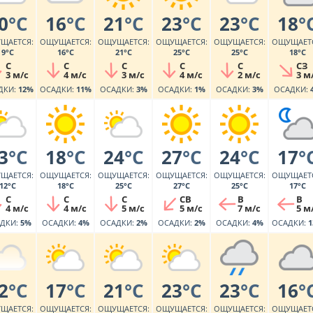
0
°C
16
°C
21
°C
23
°C
23
°C
18
°
ЩАЕТСЯ:
ОЩУЩАЕТСЯ:
ОЩУЩАЕТСЯ:
ОЩУЩАЕТСЯ:
ОЩУЩАЕТСЯ:
ОЩУЩАЕТ
9°C
16°C
21°C
25°C
25°C
18°C
С
С
С
С
С
СЗ
3 м/с
4 м/с
3 м/с
4 м/с
2 м/с
3 м
ДКИ:
12%
ОСАДКИ:
11%
ОСАДКИ:
3%
ОСАДКИ:
1%
ОСАДКИ:
3%
ОСАДКИ:
3
°C
18
°C
24
°C
27
°C
24
°C
17
°
ЩАЕТСЯ:
ОЩУЩАЕТСЯ:
ОЩУЩАЕТСЯ:
ОЩУЩАЕТСЯ:
ОЩУЩАЕТСЯ:
ОЩУЩАЕТ
12°C
18°C
25°C
27°C
25°C
17°C
С
С
С
СВ
В
В
4 м/с
4 м/с
5 м/с
5 м/с
7 м/с
5 м
ДКИ:
5%
ОСАДКИ:
4%
ОСАДКИ:
2%
ОСАДКИ:
2%
ОСАДКИ:
4%
ОСАДКИ:
2
°C
17
°C
21
°C
23
°C
23
°C
16
°
ЩАЕТСЯ:
ОЩУЩАЕТСЯ:
ОЩУЩАЕТСЯ:
ОЩУЩАЕТСЯ:
ОЩУЩАЕТСЯ:
ОЩУЩАЕТ