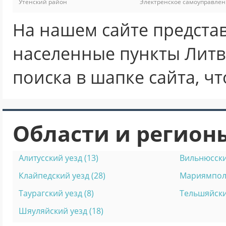
Утенский район
Электренское самоуправле
На нашем сайте предста
населенные пункты Литв
поиска в шапке сайта, ч
Области и регион
Алитусский уезд (13)
Вильнюсский
Клайпедский уезд (28)
Мариямполь
Таурагский уезд (8)
Тельшяйский
Шяуляйский уезд (18)