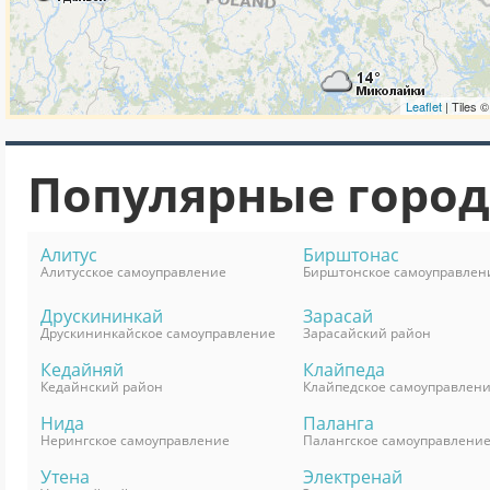
Популярные горо
Алитус
Бирштонас
Алитусское самоуправление
Бирштонское самоуправлен
Друскининкай
Зарасай
Друскининкайское самоуправление
Зарасайский район
Кедайняй
Клайпеда
Кедайнский район
Клайпедское самоуправлен
Нида
Паланга
Нерингское самоуправление
Палангское самоуправлени
Утена
Электренай