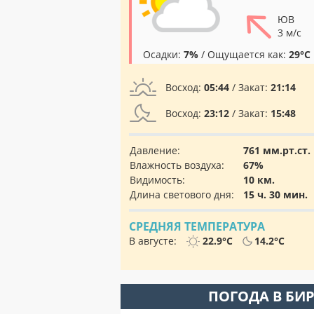
ЮВ
3 м/с
Осадки:
7%
/ Ощущается как:
29°C
Восход:
05:44
/ Закат:
21:14
Восход:
23:12
/ Закат:
15:48
Давление:
761 мм.рт.ст.
Влажность воздуха:
67%
Видимость:
10 км.
Длина светового дня:
15 ч. 30 мин.
СРЕДНЯЯ ТЕМПЕРАТУРА
В августе:
22.9°C
14.2°C
ПОГОДА В БИ