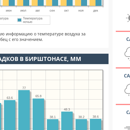
июн
июл
авг
сен
окт
ноя
дек
атура
Температура
ночью
ую информацию о температуре воздуха за
С
бец с его значением.
АДКОВ В БИРШТОНАСЕ, ММ
С
77
65.8
63.6
48.3
С
38.6
38.2
38.1