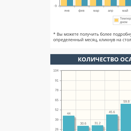
-9
янв
фев
мар
апр
май
Темпер
днем
* Вы можете получить более подробн
определенный месяц, кликнув на стол
КОЛИЧЕСТВО ОС
104
91
78
65
59.8
52
45.6
44
39
31.2
30.6
26