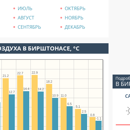
ИЮЛЬ
ОКТЯБРЬ
АВГУСТ
НОЯБРЬ
СЕНТЯБРЬ
ДЕКАБРЬ
ЗДУХА В БИРШТОНАСЕ, °C
22.9
22.7
21.2
Подроб
В Б
18.2
14.4
14.2
12.7
С
11.0
10.9
6.5
5.1
2.5
0.8
-1.1