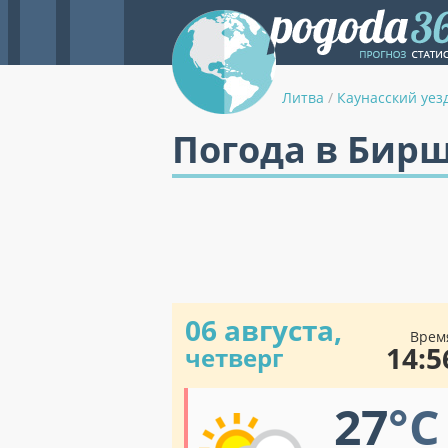
Литва
/
Каунасский уез
Погода в Бир
06 августа,
Врем
14:5
четверг
27
°C