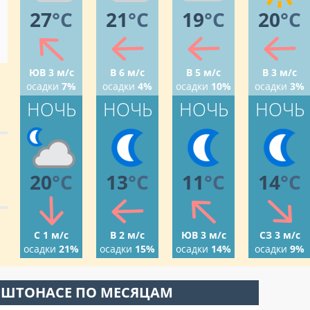
27
°C
21
°C
19
°C
20
°C
ЮВ 3 м/с
В 6 м/с
В 5 м/с
В 3 м/с
осадки
7%
осадки
4%
осадки
10%
осадки
3%
НОЧЬ
НОЧЬ
НОЧЬ
НОЧЬ
20
°C
13
°C
11
°C
14
°C
С 1 м/с
В 2 м/с
ЮВ 3 м/с
СЗ 3 м/с
осадки
21%
осадки
15%
осадки
14%
осадки
9%
РШТОНАСЕ ПО МЕСЯЦАМ