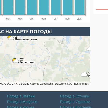
июн
июл
авг
сен
окт
ноя
дек
С НА КАРТЕ ПОГОДЫ
HS, OSU, UNH, CSUMB, National Geographic, DeLorme, NAVTEQ, and Esri
Погода в Латвии
Погода в Эстонии
Погода в Молдове
Погода в Украине
Погода в России
Погода в Болгарии