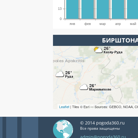
13
0
янв
фев
мар
апр
май
БИРШТОНА
Leaflet
| Tiles © Esri — Sources: GEBCO, NOAA, C
© 2014 pogoda360.ru
Все права защищены
admin@pogoda360.ru