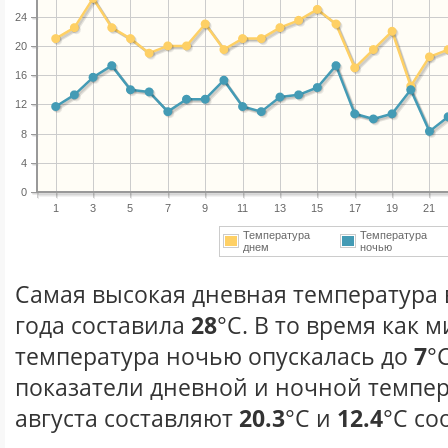
24
20
16
12
8
4
0
1
3
5
7
9
11
13
15
17
19
21
Температура
Температура
днем
ночью
Самая высокая дневная температура в
года составила
28
°С. В то время как
температура ночью опускалась до
7
°
показатели дневной и ночной темпер
августа составляют
20.3
°С и
12.4
°С со