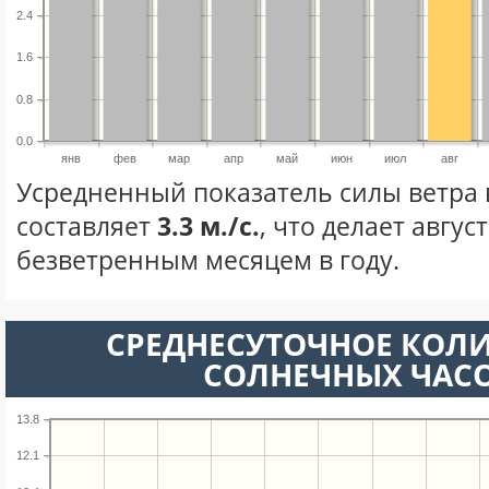
2.4
1.6
0.8
0.0
янв
фев
мар
апр
май
июн
июл
авг
Усредненный показатель силы ветра в
составляет
3.3 м./с.
, что делает авгус
безветренным месяцем в году.
СРЕДНЕСУТОЧНОЕ КОЛ
СОЛНЕЧНЫХ ЧАС
13.8
12.1