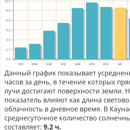
10.4
8.6
6.9
5.2
3.5
1.7
0.0
янв
фев
мар
апр
май
июн
июл
авг
Данный график показывает усреднен
часов за день, в течение которых п
лучи достигают поверхности земли. 
показатель влияют как длина световог
облачность в дневное время. В Кауна
среднесуточное количество солнечных
составляет:
9.2 ч.