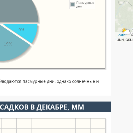
Пасмурные
дни
9%
Leaflet
| T
UNH, CSUM
19%
блюдаются пасмурные дни, однако солнечные и
САДКОВ В ДЕКАБРЕ, ММ