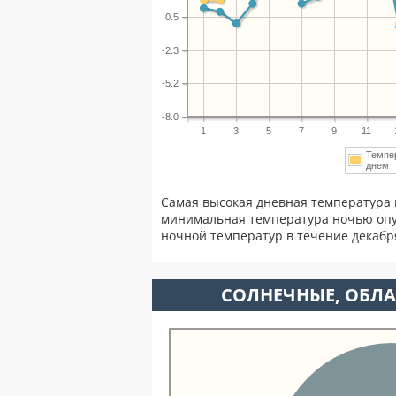
0.5
-2.3
-5.2
-8.0
1
3
5
7
9
11
Темпе
дне
Самая высокая дневная температура 
минимальная температура ночью опу
ночной температур в течение декаб
CОЛНЕЧНЫЕ, ОБЛА