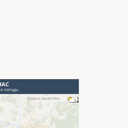
НАС
те погоды