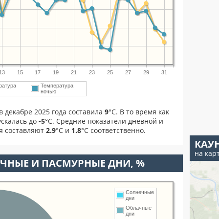
13
15
17
19
21
23
25
27
29
31
ратура
Температура
м
ночью
в декабре 2025 года составила
9
°С. В то время как
скалась до
-5
°C. Средние показатели дневной и
ря составляют
2.9
°С и
1.8
°С соответственно.
КАУ
на кар
ЧНЫЕ И ПАСМУРНЫЕ ДНИ, %
Солнечные
дни
Облачные
дни