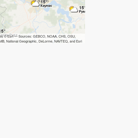
iles © Esri — Sources: GEBCO, NOAA, CHS, OSU,
B, National Geographic, DeLorme, NAVTEQ, and Esri