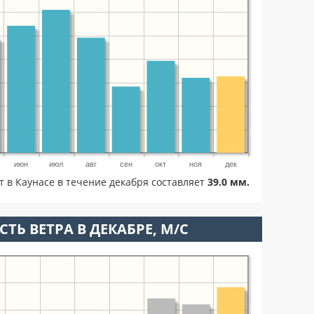
июн
июл
авг
сен
окт
ноя
дек
т в Каунасе в течение декабря составляет
39.0 мм.
ТЬ ВЕТРА В ДЕКАБРЕ, М/С