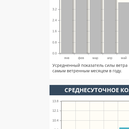
3.2
2.4
1.6
0.8
0.0
янв
фев
мар
апр
май
Усредненный показатель силы ветра 
самым ветренным месяцем в году.
СРЕДНЕСУТОЧНОЕ К
13.8
12.1
10.4