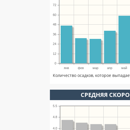
72
60
48
36
24
12
0
янв
фев
мар
апр
май
Количество осадков, которое выпадае
СРЕДНЯЯ СКОРОС
5.5
4.8
4.0