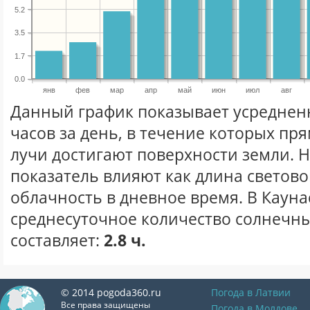
5.2
3.5
1.7
0.0
янв
фев
мар
апр
май
июн
июл
авг
Данный график показывает усреднен
часов за день, в течение которых п
лучи достигают поверхности земли. 
показатель влияют как длина световог
облачность в дневное время. В Кауна
среднесуточное количество солнечны
составляет:
2.8 ч.
© 2014 pogoda360.ru
Погода в Латвии
Все права защищены
Погода в Молдове