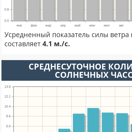
0.8
0.0
янв
фев
мар
апр
май
июн
июл
авг
Усредненный показатель силы ветра 
составляет
4.1 м./с.
СРЕДНЕСУТОЧНОЕ КОЛ
СОЛНЕЧНЫХ ЧАС
13.8
12.1
10.4
8.6
6.9