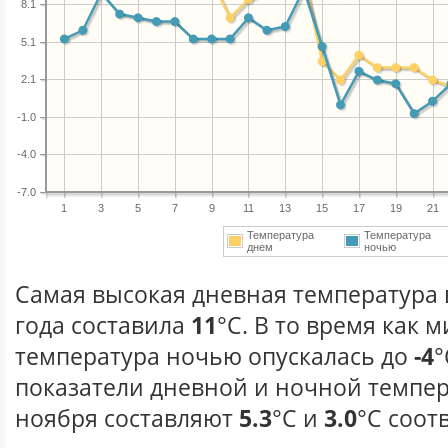
8.1
5.1
2.1
-1.0
-4.0
-7.0
1
3
5
7
9
11
13
15
17
19
21
Температура
Температура
днем
ночью
Самая высокая дневная температура 
года составила
11
°С. В то время как
температура ночью опускалась до
-4
°
показатели дневной и ночной темпер
ноября составляют
5.3
°С и
3.0
°С соот